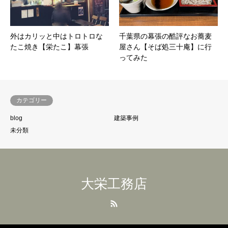
外はカリッと中はトロトロな
千葉県の幕張の酷評なお蕎麦
たこ焼き【栄たこ】幕張
屋さん【そば処三十庵】に行
ってみた
カテゴリー
blog
建築事例
未分類
大栄工務店
RSS